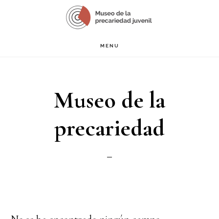
Saltar
S
OF
al
C
contenido
MENU
principal
Museo de la
precariedad